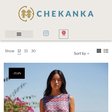
0
Show
12
15
30
Sort by
35.6%