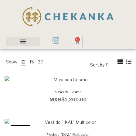
0
Show
12
15
30
Sort by
Mascada Cosmo
MXN$
1,200.00
35.6%
Vestido “IKAL” Multicolor