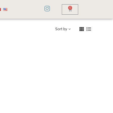
0
Sort by